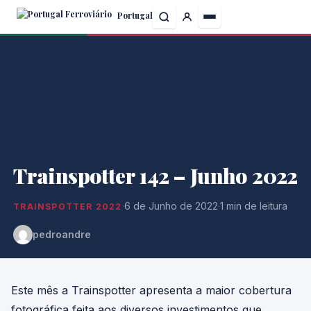
Skip
Portugal
to
the
content
Trainspotter 142 – Junho 2022
·
6 de Junho de 2022
·
1 min de leitura
TRAINSPOTTER 2022
pedroandre
Este mês a Trainspotter apresenta a maior cobertura
fotográfica feita aos diversos investimentos que