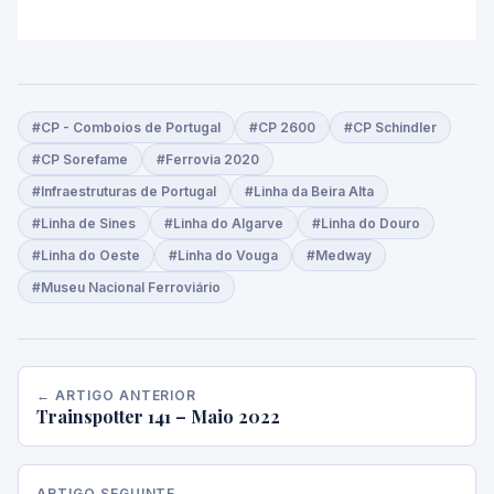
#CP - Comboios de Portugal
#CP 2600
#CP Schindler
#CP Sorefame
#Ferrovia 2020
#Infraestruturas de Portugal
#Linha da Beira Alta
#Linha de Sines
#Linha do Algarve
#Linha do Douro
#Linha do Oeste
#Linha do Vouga
#Medway
#Museu Nacional Ferroviário
← ARTIGO ANTERIOR
Trainspotter 141 – Maio 2022
ARTIGO SEGUINTE →