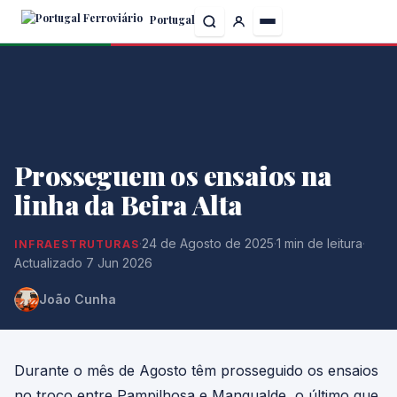
Skip
Portugal
to
the
content
Prosseguem os ensaios na
linha da Beira Alta
·
24 de Agosto de 2025
·
1 min de leitura
·
INFRAESTRUTURAS
Actualizado 7 Jun 2026
João Cunha
Durante o mês de Agosto têm prosseguido os ensaios
no troço entre Pampilhosa e Mangualde, o último que