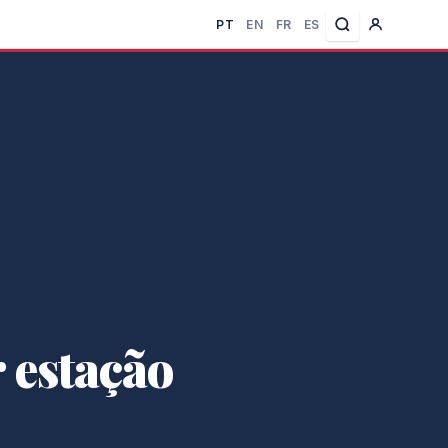
PT
EN
FR
ES
 estação