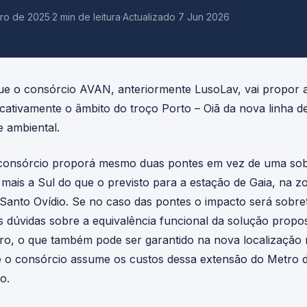
ro de 2025
·
2 min de leitura
·
Actualizado 7 Jun 2026
e o consórcio AVAN, anteriormente LusoLav, vai propor 
icativamente o âmbito do troço Porto – Oiã da nova linha de
e ambiental.
 consórcio proporá mesmo duas pontes em vez de uma sob
e mais a Sul do que o previsto para a estação de Gaia, na z
Santo Ovídio. Se no caso das pontes o impacto será sobret
s dúvidas sobre a equivalência funcional da solução prop
tro, o que também pode ser garantido na nova localizaçã
o consórcio assume os custos dessa extensão do Metro do
o.