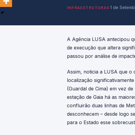
·
1 de Setemb
INFRAESTRUTURAS
A Agência LUSA antecipou qu
de execução que altera signif
passou por análise de impact
Assim, noticia a LUSA que o
localização significativament
(Guardal de Cima) em vez de 
estação de Gaia há as maiore
confluirão duas linhas de Me
desconhecem – desde logo se 
para o Estado esse sobrecust