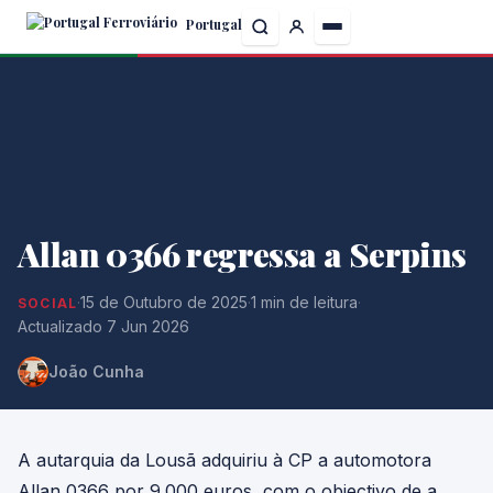
Skip
Portugal
to
the
content
Allan 0366 regressa a Serpins
·
15 de Outubro de 2025
·
1 min de leitura
·
SOCIAL
Actualizado 7 Jun 2026
João Cunha
A autarquia da Lousã adquiriu à CP a automotora
Allan 0366 por 9.000 euros, com o objectivo de a