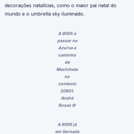
decorações natalícias, como o maior pai natal do
mundo e o umbrella sky iluminado.
A 9005 a
passar na
Azurva a
caminho
de
Macinhata
no
comboio
20801.
André
Rosas ©
A 9005 já
em Sernada