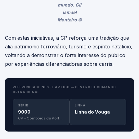
mundo. Gil
Ismael
Monteiro ©
Com estas iniciativas, a CP reforça uma tradição que
alia património ferroviário, turismo e espírito natalício,
voltando a demonstrar o forte interesse do público
por experiências diferenciadoras sobre carris.
REFERENCIADO NESTE ARTIGO —
CENTRO DE COMANDO
OPERACIONAL
SÉRIE
LINHA
9000
Linha do Vouga
CP - Comboios de Portugal