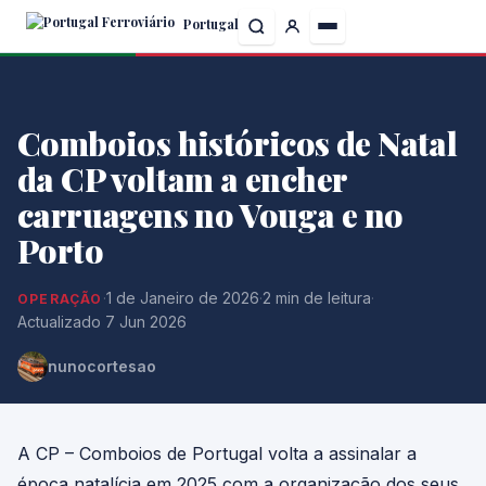
Skip
Portugal
to
the
content
Comboios históricos de Natal
da CP voltam a encher
carruagens no Vouga e no
Porto
·
1 de Janeiro de 2026
·
2 min de leitura
·
OPERAÇÃO
Actualizado 7 Jun 2026
nunocortesao
A CP – Comboios de Portugal volta a assinalar a
época natalícia em 2025 com a organização dos seus