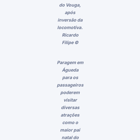
do Vouga,
após
inversão da
locomotiva.
Ricardo
Filipe ©
Paragem em
Águeda
para os
passageiros
poderem
visitar
diversas
atrações
como o
maior pai
natal do