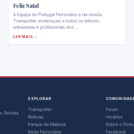
Feliz Natal
A Equipa do Portugal Ferroviário e da revista
Trainspotter endereçam a todos os leitores,
entusiastas e profissionais dos…
LER MAIS →
EXPLORAR
COMUNIDAD
Trainspotter
Forum
s. Revista
Noticias
Horários
Parque de Material
Sobre o Portug
Rede Ferroviária
Facebook