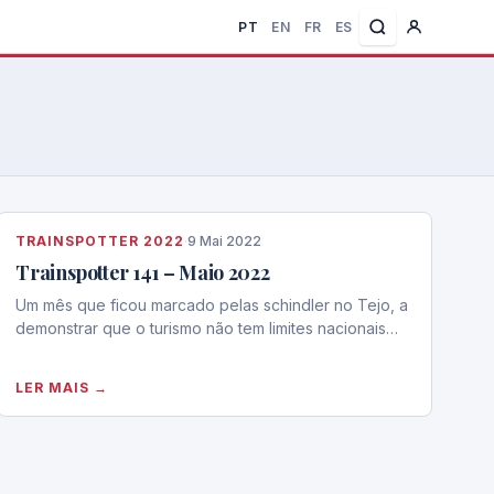
PT
EN
FR
ES
TRAINSPOTTER 2022
·
9 Mai 2022
Trainspotter 141 – Maio 2022
Um mês que ficou marcado pelas schindler no Tejo, a
demonstrar que o turismo não tem limites nacionais…
LER MAIS →