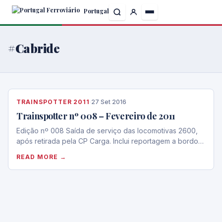
Skip
Portugal
to
the
content
#Cabride
TRAINSPOTTER 2011
·
27 Set 2016
Trainspotter nº 008 – Fevereiro de 2011
Edição nº 008 Saída de serviço das locomotivas 2600,
após retirada pela CP Carga. Inclui reportagem a bordo…
READ MORE →