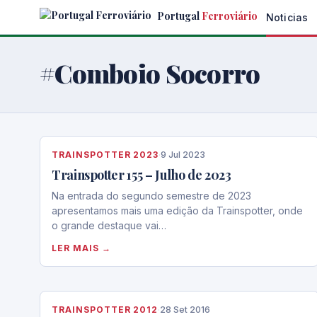
Skip
Portugal
Ferroviário
Noticias
to
the
content
#Comboio Socorro
TRAINSPOTTER 2023
·
9 Jul 2023
Trainspotter 155 – Julho de 2023
Na entrada do segundo semestre de 2023
apresentamos mais uma edição da Trainspotter, onde
o grande destaque vai…
LER MAIS →
TRAINSPOTTER 2012
·
28 Set 2016