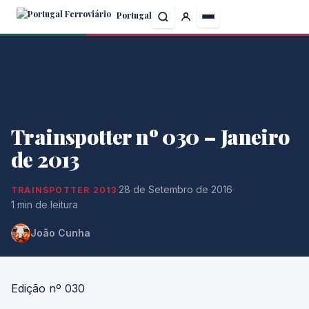
Skip
Portugal
to
the
content
Trainspotter nº 030 – Janeiro
de 2013
·
28 de Setembro de 2016
·
TRAINSPOTTER 2013
1 min de leitura
João Cunha
Edição nº 030