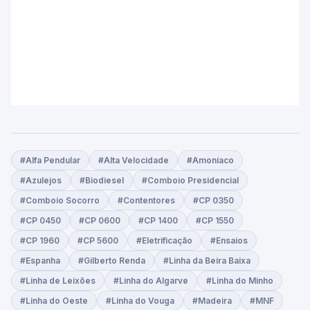
#Alfa Pendular
#Alta Velocidade
#Amoníaco
#Azulejos
#Biodiesel
#Comboio Presidencial
#Comboio Socorro
#Contentores
#CP 0350
#CP 0450
#CP 0600
#CP 1400
#CP 1550
#CP 1960
#CP 5600
#Eletrificação
#Ensaios
#Espanha
#Gilberto Renda
#Linha da Beira Baixa
#Linha de Leixões
#Linha do Algarve
#Linha do Minho
#Linha do Oeste
#Linha do Vouga
#Madeira
#MNF