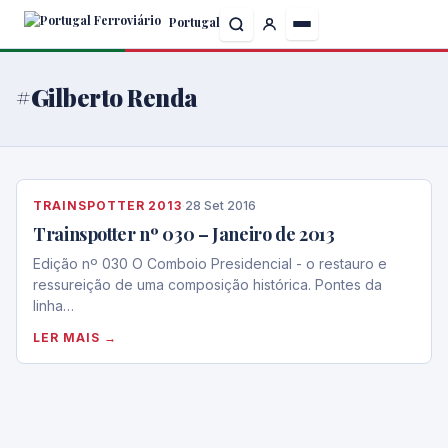
Skip
Portugal
to
the
content
#Gilberto Renda
TRAINSPOTTER 2013
·
28 Set 2016
Trainspotter nº 030 – Janeiro de 2013
Edição nº 030 O Comboio Presidencial - o restauro e
ressureição de uma composição histórica. Pontes da
linha…
LER MAIS →