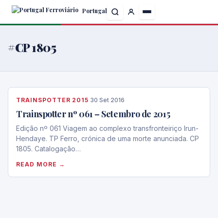
Skip
Portugal
to
the
content
#CP 1805
TRAINSPOTTER 2015
·
30 Set 2016
Trainspotter nº 061 – Setembro de 2015
Edição nº 061 Viagem ao complexo transfronteiriço Irun-
Hendaye. TP Ferro, crónica de uma morte anunciada. CP
1805. Catalogação…
READ MORE →