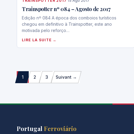
TRAINSPOTTER 2017
·
15 Ago 2017
Trainspotter nº 084 – Agosto de 2017
Edição nº 084 A época dos comboios turísticos
chegou em definitivo à Trainspotter, este ano
motivada pelo reforço…
LIRE LA SUITE →
Paginação
1
2
3
Suivant →
dos
conteúdos
Portugal
Ferroviário