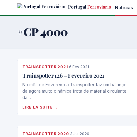
Skip
Portugal
Ferroviário
Noticias
to
the
content
#CP 4000
TRAINSPOTTER 2021
·
6 Fev 2021
Trainspotter 126 – Fevereiro 2021
No mês de Fevereiro a Trainspotter faz um balanço
da agora muito dinâmica frota de material circulante
da…
LIRE LA SUITE →
TRAINSPOTTER 2020
·
3 Jul 2020