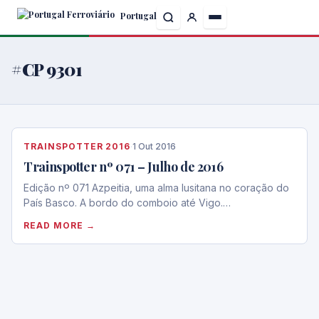
Skip
Portugal
to
the
content
#CP 9301
TRAINSPOTTER 2016
·
1 Out 2016
Trainspotter nº 071 – Julho de 2016
Edição nº 071 Azpeitia, uma alma lusitana no coração do
País Basco. A bordo do comboio até Vigo.…
READ MORE →