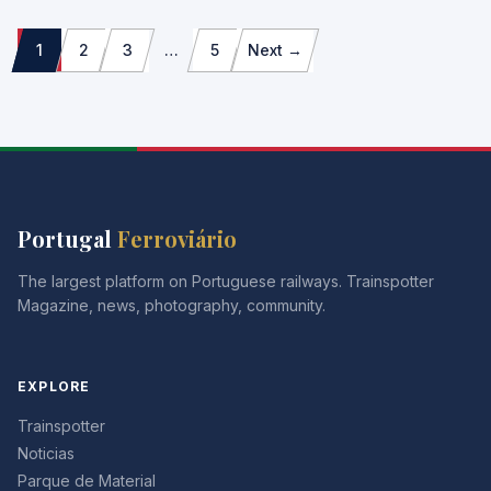
Paginação
1
2
3
…
5
Next →
dos
conteúdos
Portugal
Ferroviário
The largest platform on Portuguese railways. Trainspotter
Magazine, news, photography, community.
EXPLORE
Trainspotter
Noticias
Parque de Material