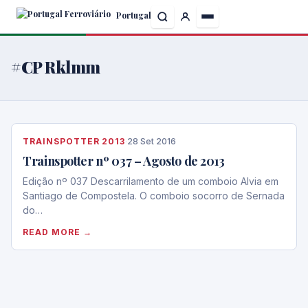
Skip
Portugal
to
the
content
#CP Rklmm
TRAINSPOTTER 2013
·
28 Set 2016
Trainspotter nº 037 – Agosto de 2013
Edição nº 037 Descarrilamento de um comboio Alvia em
Santiago de Compostela. O comboio socorro de Sernada
do…
READ MORE →