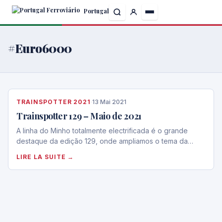
Skip
Portugal
to
the
content
#Euro6000
TRAINSPOTTER 2021
·
13 Mai 2021
Trainspotter 129 – Maio de 2021
A linha do Minho totalmente electrificada é o grande
destaque da edição 129, onde ampliamos o tema da…
LIRE LA SUITE →