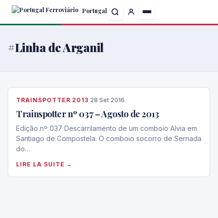
Skip
Portugal
to
the
content
#Linha de Arganil
TRAINSPOTTER 2013
·
28 Set 2016
Trainspotter nº 037 – Agosto de 2013
Edição nº 037 Descarrilamento de um comboio Alvia em
Santiago de Compostela. O comboio socorro de Sernada
do…
LIRE LA SUITE →