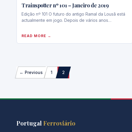
Trainspotter nº 101 – Janeiro de 2019
Edição nº 101 O futuro do antigo Ramal da Lousã está
actualmente em jogo. Depois de vários anos…
READ MORE →
Paginação
← Previous
1
2
dos
conteúdos
Portugal
Ferroviário