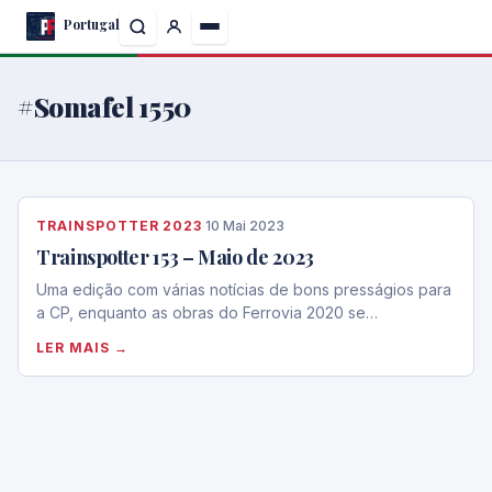
Skip
Portugal
to
the
content
#Somafel 1550
TRAINSPOTTER 2023
·
10 Mai 2023
Trainspotter 153 – Maio de 2023
Uma edição com várias notícias de bons presságios para
a CP, enquanto as obras do Ferrovia 2020 se…
LER MAIS →