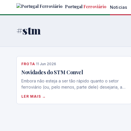
Skip
Portugal
Ferroviário
Noticias
to
the
content
#stm
FROTA
·
11 Jun 2026
Novidades do STM Convel
Embora não esteja a ser tão rápido quanto o setor
ferroviário (ou, pelo menos, parte dele) desejaria, a…
LER MAIS →