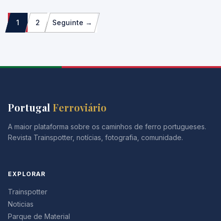
Paginação
1
2
Seguinte →
dos
conteúdos
Portugal
Ferroviário
A maior plataforma sobre os caminhos de ferro portugueses.
Revista Trainspotter, notícias, fotografia, comunidade.
EXPLORAR
Trainspotter
Noticias
Parque de Material