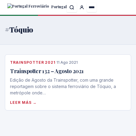
Skip
Portugal
to
the
content
#Tóquio
TRAINSPOTTER 2021
·
11 Ago 2021
Trainspotter 132 – Agosto 2021
Edição de Agosto da Trainspotter, com uma grande
reportagem sobre o sistema ferroviário de Tóquio, a
metrópole onde…
LEER MÁS →