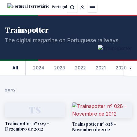
Skip
Portugal
to
the
content
Trainspotter
The digital magazine on Portuguese railways
All
2024
2023
2022
2021
2020
2012
TS
Trainspotter nº 029 –
Trainspotter nº 028 –
Dezembro de 2012
Novembro de 2012