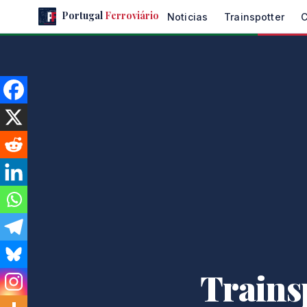
Skip
Portugal
Ferroviário
Noticias
Trainspotter
to
the
content
Trains