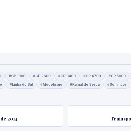
0
#CP 1900
#CP 2600
#CP 3400
#CP 4700
#CP 5600
te
#Linha do Sul
#Modelismo
#Ramal de Serpa
#Somincor
 de 2014
Trainspo