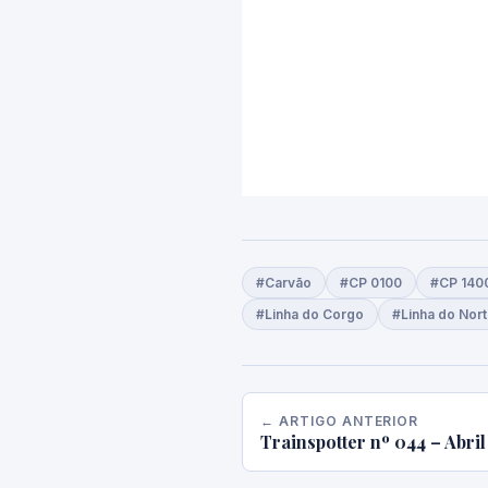
#Carvão
#CP 0100
#CP 140
#Linha do Corgo
#Linha do Nor
← ARTIGO ANTERIOR
Trainspotter nº 044 – Abril