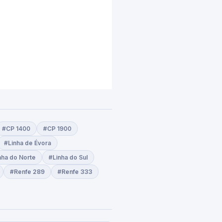
#CP 1400
#CP 1900
#Linha de Évora
nha do Norte
#Linha do Sul
#Renfe 289
#Renfe 333