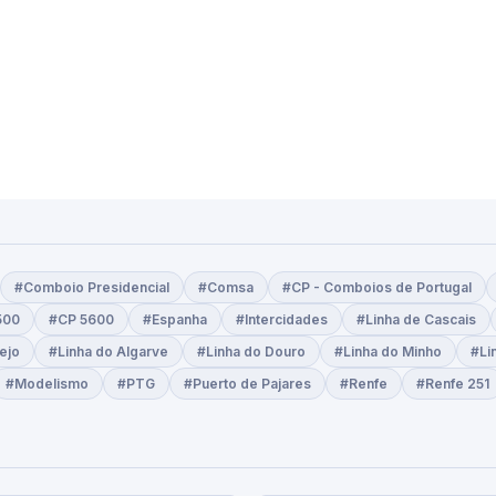
#Comboio Presidencial
#Comsa
#CP - Comboios de Portugal
500
#CP 5600
#Espanha
#Intercidades
#Linha de Cascais
ejo
#Linha do Algarve
#Linha do Douro
#Linha do Minho
#Li
#Modelismo
#PTG
#Puerto de Pajares
#Renfe
#Renfe 251