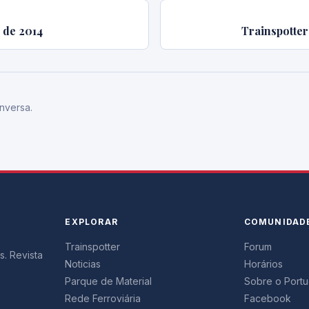
o de 2014
Trainspotter
nversa.
EXPLORAR
COMUNIDAD
Trainspotter
Forum
s. Revista
Noticias
Horários
Parque de Material
Sobre o Portug
Rede Ferroviária
Facebook