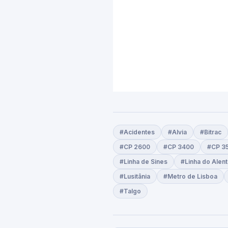
#Acidentes
#Alvia
#Bitrac
#CP 2600
#CP 3400
#CP 3
#Linha de Sines
#Linha do Alent
#Lusitânia
#Metro de Lisboa
#Talgo