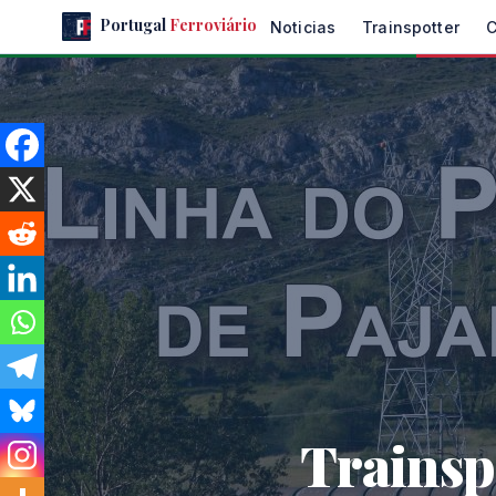
Skip
Portugal
Ferroviário
Noticias
Trainspotter
to
the
content
Trainsp