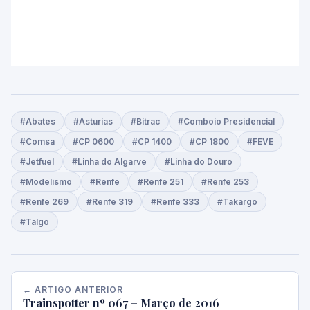
#Abates
#Asturias
#Bitrac
#Comboio Presidencial
#Comsa
#CP 0600
#CP 1400
#CP 1800
#FEVE
#Jetfuel
#Linha do Algarve
#Linha do Douro
#Modelismo
#Renfe
#Renfe 251
#Renfe 253
#Renfe 269
#Renfe 319
#Renfe 333
#Takargo
#Talgo
← ARTIGO ANTERIOR
Trainspotter nº 067 – Março de 2016