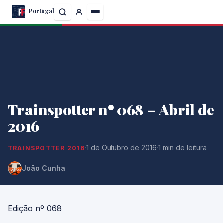
Skip
Portugal
to
the
content
Trainspotter nº 068 – Abril de
2016
·
1 de Outubro de 2016
·
1 min de leitura
TRAINSPOTTER 2016
João Cunha
Edição nº 068