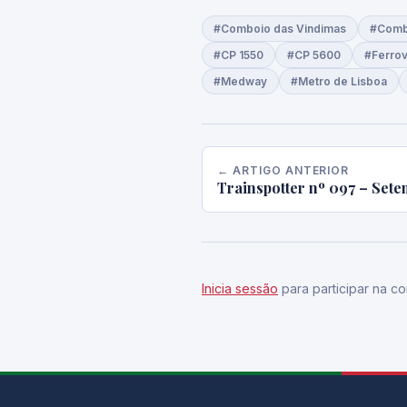
#Comboio das Vindimas
#Combo
#CP 1550
#CP 5600
#Ferrov
#Medway
#Metro de Lisboa
← ARTIGO ANTERIOR
Trainspotter nº 097 – Set
Inicia sessão
para participar na co