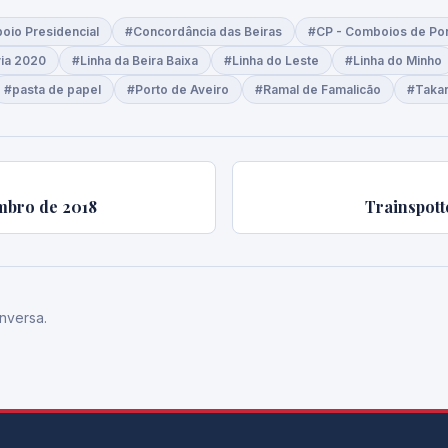
io Presidencial
#Concordância das Beiras
#CP - Comboios de Por
ia 2020
#Linha da Beira Baixa
#Linha do Leste
#Linha do Minho
#pasta de papel
#Porto de Aveiro
#Ramal de Famalicão
#Taka
embro de 2018
Trainspott
nversa.