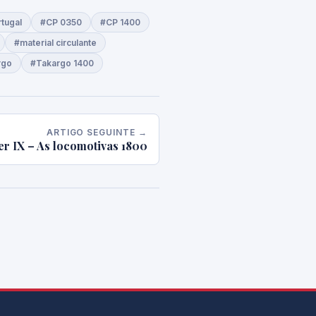
tugal
#CP 0350
#CP 1400
#material circulante
rgo
#Takargo 1400
ARTIGO SEGUINTE →
er IX – As locomotivas 1800