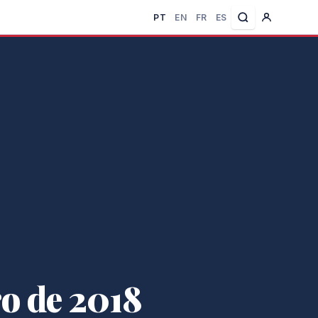
PT
EN
FR
ES
o de 2018