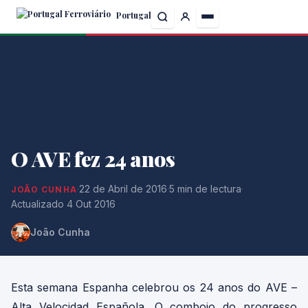
Skip
Portugal
to
the
content
O AVE fez 24 anos
·
22 de Abril de 2016
·
5 min de lectura
·
JOÃO CUNHA
Actualizado 4 Out 2016
João Cunha
Esta semana Espanha celebrou os 24 anos do AVE –
Alta Velocidad Española. O comboio do progresso