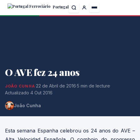
Skip
Portugal
to
the
content
O AVE fez 24 anos
·
22 de Abril de 2016
·
5 min de lecture
·
JOÃO CUNHA
Actualizado 4 Out 2016
João Cunha
Esta semana Espanha celebrou os 24 anos do AVE –
Alta Velocidad Española. O comboio do progresso