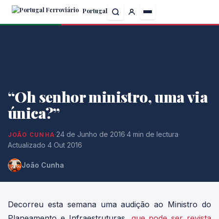
Skip
Portugal
to
the
content
“Oh senhor ministro, uma via
única?”
·
24 de Junho de 2016
·
4 min de lectura
·
JOÃO CUNHA
Actualizado 4 Out 2016
João Cunha
Decorreu esta semana uma audição ao Ministro do
Planeamento e Infraestruturas,
que pode ser revista