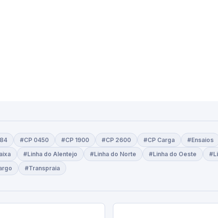
184
#CP 0450
#CP 1900
#CP 2600
#CP Carga
#Ensaios
aixa
#Linha do Alentejo
#Linha do Norte
#Linha do Oeste
#L
argo
#Transpraia