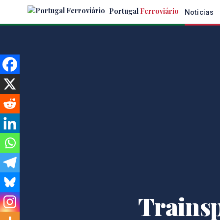
Skip
Portugal
Ferroviário
Noticias
to
the
content
Trainsp