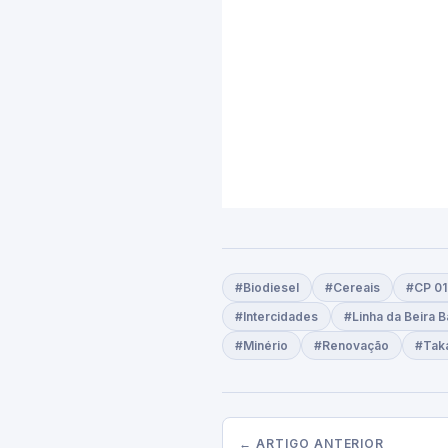
#Biodiesel
#Cereais
#CP 0
#Intercidades
#Linha da Beira B
#Minério
#Renovação
#Tak
← ARTIGO ANTERIOR