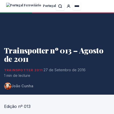
Skip
Portugal
to
the
content
Trainspotter nº 013 – Agosto
de 2011
·
27 de Setembro de 2016
·
TRAINSPOTTER 2011
1 min de lecture
João Cunha
Edição nº 013