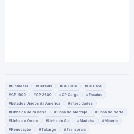
#Biodiesel
#Cereais
#CP 0184
#CP 0450
#CP 1900
#CP 2600
#CP Carga
#Ensaios
#Estados Unidos da América
#Intercidades
#Linha da Beira Baixa
#Linha do Alentejo
#Linha do Norte
#Linha do Oeste
#Linha do Sul
#Madeira
#Minério
#Renovação
#Takargo
#Transpraia