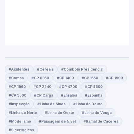
#Acidentes
#Cereais
#Comboio Presidencial
#Comsa
#CP 0350
#CP 1400
#CP 1550
#CP 1900
#CP 1960
#CP 2240
#CP 4700
#CP 5600
#CP 9500
#CP Carga
#Ensaios
#Espanha
#Inspecção
#Linha de Sines
#Linha do Douro
#Linha do Norte
#Linha do Oeste
#Linha do Vouga
#Modelismo
#Passagem de Nível
#Ramal de Cáceres
#Siderúrgicos