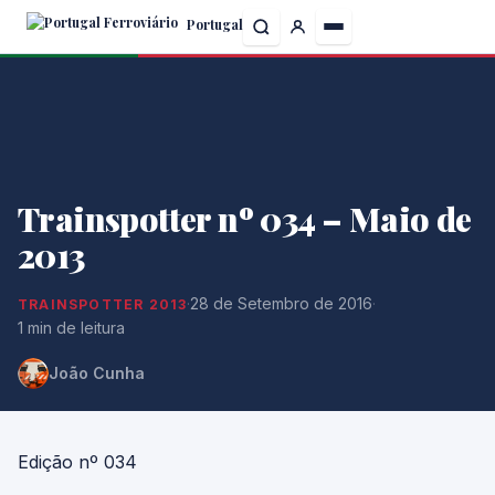
Skip
Portugal
to
the
content
Trainspotter nº 034 – Maio de
2013
·
28 de Setembro de 2016
·
TRAINSPOTTER 2013
1 min de leitura
João Cunha
Edição nº 034