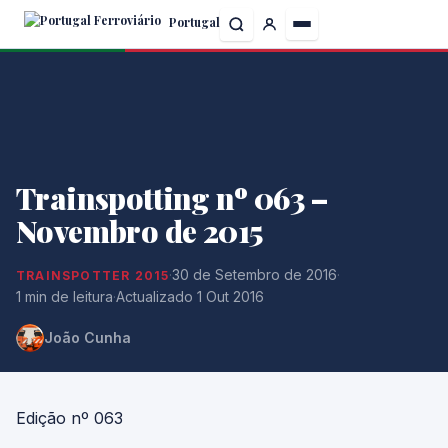
Skip
Portugal
to
the
content
Trainspotting nº 063 –
Novembro de 2015
·
30 de Setembro de 2016
·
TRAINSPOTTER 2015
1 min de leitura
·
Actualizado 1 Out 2016
João Cunha
Edição nº 063