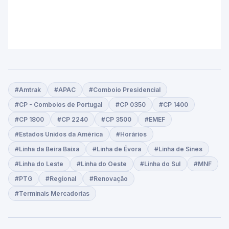
#Amtrak
#APAC
#Comboio Presidencial
#CP - Comboios de Portugal
#CP 0350
#CP 1400
#CP 1800
#CP 2240
#CP 3500
#EMEF
#Estados Unidos da América
#Horários
#Linha da Beira Baixa
#Linha de Évora
#Linha de Sines
#Linha do Leste
#Linha do Oeste
#Linha do Sul
#MNF
#PTG
#Regional
#Renovação
#Terminais Mercadorias