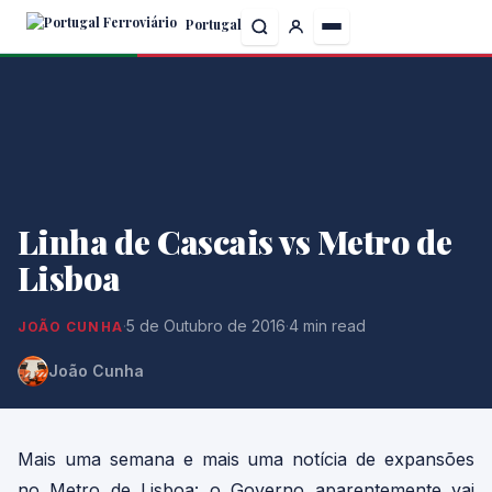
Skip
Portugal
to
the
content
Linha de Cascais vs Metro de
Lisboa
·
5 de Outubro de 2016
·
4 min read
JOÃO CUNHA
João Cunha
Mais uma semana e mais uma notícia de expansões
no Metro de Lisboa: o Governo aparentemente vai