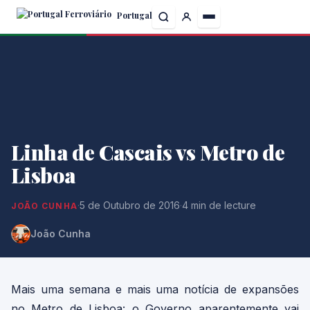
Skip
Portugal
to
the
content
Linha de Cascais vs Metro de
Lisboa
·
5 de Outubro de 2016
·
4 min de lecture
JOÃO CUNHA
João Cunha
Mais uma semana e mais uma notícia de expansões
no Metro de Lisboa: o Governo aparentemente vai