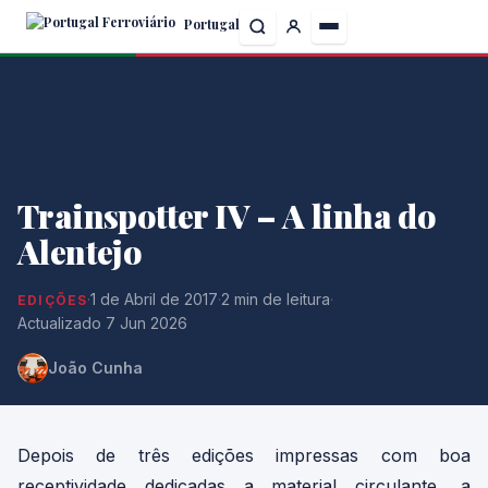
Skip
Portugal
to
the
content
Trainspotter IV – A linha do
Alentejo
·
1 de Abril de 2017
·
2 min de leitura
·
EDIÇÕES
Actualizado 7 Jun 2026
João Cunha
Depois de três edições impressas com boa
receptividade dedicadas a material circulante, a