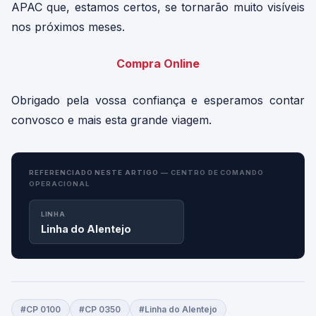
APAC que, estamos certos, se tornarão muito visíveis
nos próximos meses.
Compra Online
Obrigado pela vossa confiança e esperamos contar
convosco e mais esta grande viagem.
REFERENCIADO NESTE ARTIGO —
CENTRO DE COMANDO
OPERACIONAL
LINHA
Linha do Alentejo
#CP 0100
#CP 0350
#Linha do Alentejo