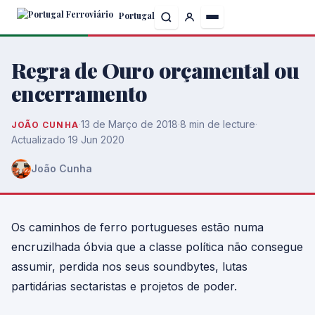
Skip
Portugal
to
the
content
Regra de Ouro orçamental ou
encerramento
·
13 de Março de 2018
·
8 min de lecture
·
JOÃO CUNHA
Actualizado 19 Jun 2020
João Cunha
Os caminhos de ferro portugueses estão numa
encruzilhada óbvia que a classe política não consegue
assumir, perdida nos seus soundbytes, lutas
partidárias sectaristas e projetos de poder.