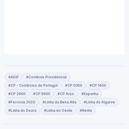
#ADIF
#Comboio Presidencial
#CP - Comboios de Portugal
#CP 0350
#CP 1400
#CP 2600
#CP 5600
#CP Arco
#Espanha
#Ferrovia 2020
#Linha da Beira Alta
#Linha do Algarve
#Linha do Douro
#Linha do Oeste
#Renfe