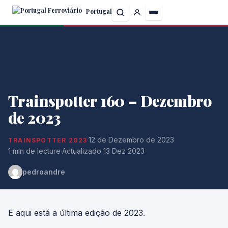
Skip
Portugal
to
the
content
Trainspotter 160 – Dezembro
de 2023
·
12 de Dezembro de 2023
·
TRAINSPOTTER 2023
1 min de lecture
·
Actualizado 13 Dez 2023
pedroandre
E aqui está a última edição de 2023.