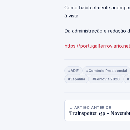
Como habitualmente acompanh
à vista.
Da administração e redação da
https://portugalferroviario.
#ADIF
#Comboio Presidencial
#Espanha
#Ferrovia 2020
#
← ARTIGO ANTERIOR
Trainspotter 159 – Novemb