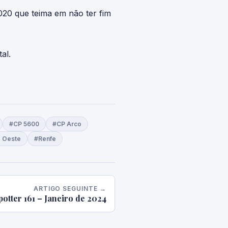
20 que teima em não ter fim
al.
#CP 5600
#CP Arco
o Oeste
#Renfe
ARTIGO SEGUINTE →
potter 161 – Janeiro de 2024