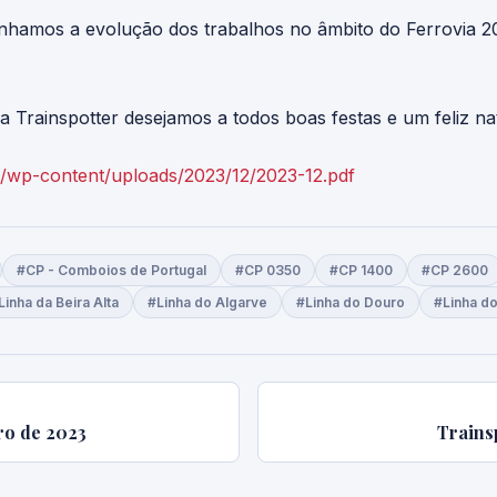
amos a evolução dos trabalhos no âmbito do Ferrovia 20
 Trainspotter desejamos a todos boas festas e um feliz nat
net/wp-content/uploads/2023/12/2023-12.pdf
#CP - Comboios de Portugal
#CP 0350
#CP 1400
#CP 2600
Linha da Beira Alta
#Linha do Algarve
#Linha do Douro
#Linha d
ro de 2023
Trains