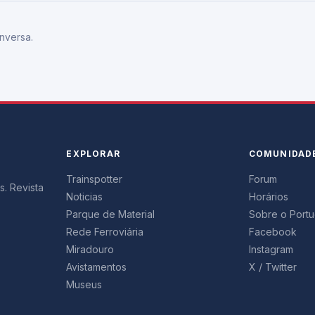
nversa.
EXPLORAR
COMUNIDAD
Trainspotter
Forum
s. Revista
Noticias
Horários
Parque de Material
Sobre o Portug
Rede Ferroviária
Facebook
Miradouro
Instagram
Avistamentos
X / Twitter
Museus