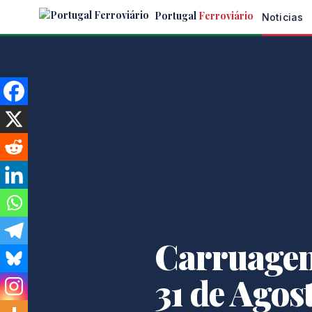
Skip
Portugal
Ferroviário
Noticias
to
the
content
Carruagen
31 de Agos