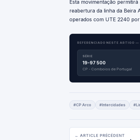
Esta movimentação permitirá 
reabertura da linha da Beira 
operados com UTE 2240 por fa
REFERENCIADO NESTE ARTIGO —
SÉRIE
19-97 500
CP - Comboios de Portugal
#CP Arco
#Intercidades
#Li
← ARTICLE PRÉCÉDENT