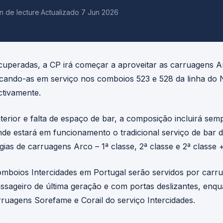
in de lecture
·
Actualizado 7 Jun 2026
peradas, a CP irá começar a aproveitar as carruagens Ar
locando-as em serviço nos comboios 523 e 528 da linha do 
ctivamente.
nterior e falta de espaço de bar, a composição incluirá s
onde estará em funcionamento o tradicional serviço de bar 
ias de carruagens Arco – 1ª classe, 2ª classe e 2ª classe + 
omboios Intercidades em Portugal serão servidos por car
ssageiro de última geração e com portas deslizantes, enqu
uagens Sorefame e Corail do serviço Intercidades.