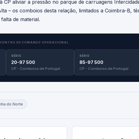
à CP aliviar a pressão no parque de carruagens Intercida
Alta – os comboios desta relação, limitados a Coimbra-B, 
lta de material.
CENTRO DE COMANDO OPERACIONAL
SÉRIE
SÉRIE
20-97 500
85-97 500
CP - Comboios de Portugal
CP - Comboios de Portugal
nha do Norte