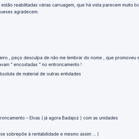
 estão reabilitadas várias carruagem, que há vista parecem muito b
ugueses agradecem.
iro , peço desculpa de não me lembrar do nome , que promoveu es
tavam ” encostadas ” no entroncamento !
soluta de material de outras entidades
troncamento – Elvas ( já agora Badajoz ) com as unidades
 se sobrepõe à rentabilidade e mesmo assim … )