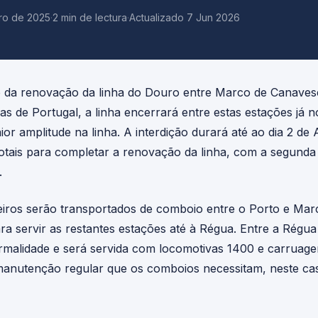
ro de 2025
·
2 min de lectura
·
Actualizado 7 Jun 2026
 da renovação da linha do Douro entre Marco de Canaves
as de Portugal, a linha encerrará entre estas estações já
or amplitude na linha. A interdição durará até ao dia 2 de 
totais para completar a renovação da linha, com a segunda
.
eiros serão transportados de comboio entre o Porto e Ma
ara servir as restantes estações até à Régua. Entre a Régu
rmalidade e será servida com locomotivas 1400 e carruage
manutenção regular que os comboios necessitam, neste caso