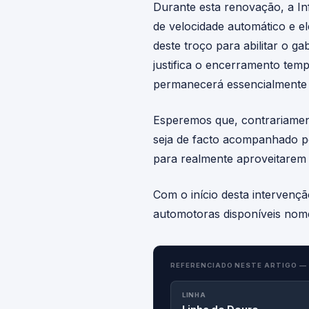
Durante esta renovação, a Inf
de velocidade automático e e
deste troço para abilitar o ga
justifica o encerramento tem
permanecerá essencialmente 
Esperemos que, contrariament
seja de facto acompanhado p
para realmente aproveitarem a
Com o início desta intervenç
automotoras disponíveis nomea
REFERENCIADO NESTE ARTIGO —
LINHA