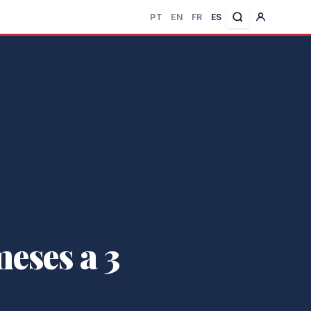
PT
EN
FR
ES
eses a 3