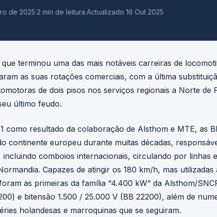
bro de 2025
·
2 min de leitura
·
Actualizado 16 Out 2025
, que terminou uma das mais notáveis carreiras de locomot
ram as suas rotações comerciais, com a última substituiç
motoras de dois pisos nos serviços regionais a Norte de Pa
eu último feudo.
1 como resultado da colaboração de Alsthom e MTE, as 
s do continente europeu durante muitas décadas, responsáv
incluindo comboios internacionais, circulando por linhas el
Normandia. Capazes de atingir os 180 km/h, mas utilizadas
 foram as primeiras da família “4.400 kW” da Alsthom/SN
200) e bitensão 1.500 / 25.000 V (BB 22200), além de nu
éries holandesas e marroquinas que se seguiram.