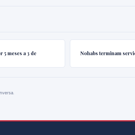
r 5 meses a 3 de
Nohabs terminam serviç
nversa.