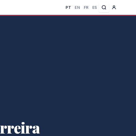
PT
EN
FR
ES
rreira