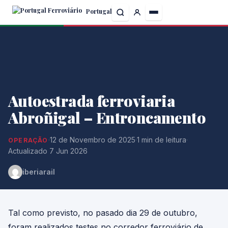
Skip
Portugal
to
the
content
Autoestrada ferroviaria
Abroñigal – Entroncamento
·
12 de Novembro de 2025
·
1 min de leitura
·
OPERAÇÃO
Actualizado 7 Jun 2026
iberiarail
Tal como previsto, no pasado dia 29 de outubro,
foram realizados testes no corredor ferroviário de