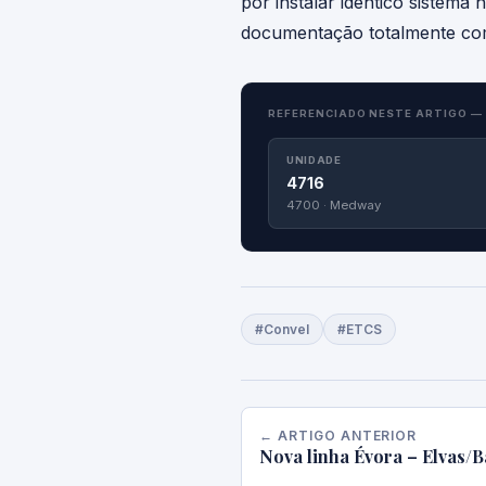
por instalar idêntico sistema
documentação totalmente com
REFERENCIADO NESTE ARTIGO —
UNIDADE
4716
4700 · Medway
#Convel
#ETCS
← ARTIGO ANTERIOR
Nova linha Évora – Elvas/B