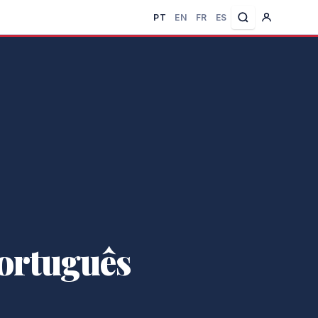
PT
EN
FR
ES
português