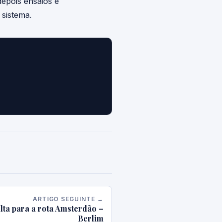
depois ensaios e
sistema.
ARTIGO SEGUINTE →
ta para a rota Amsterdão –
Berlim