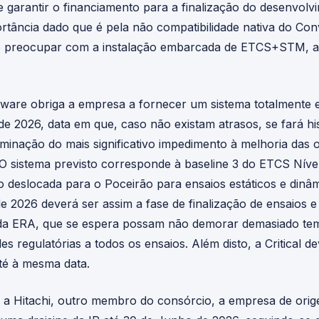
 garantir o financiamento para a finalização do desenvolvi
portância dado que é pela não compatibilidade nativa do C
e preocupar com a instalação embarcada de ETCS+STM, a qu
ftware obriga a empresa a fornecer um sistema totalmente 
de 2026, data em que, caso não existam atrasos, se fará hi
iminação do mais significativo impedimento à melhoria das
O sistema previsto corresponde à baseline 3 do ETCS Nível
deslocada para o Poceirão para ensaios estáticos e dinâ
e 2026 deverá ser assim a fase de finalização de ensaios 
 da ERA, que se espera possam não demorar demasiado te
regulatórias a todos os ensaios. Além disto, a Critical dev
é à mesma data.
 a Hitachi, outro membro do consórcio, a empresa de orig