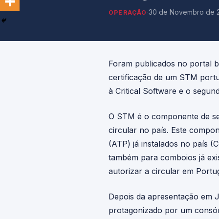
·
30 de Novembro de 
OPERAÇÃO
Foram publicados no portal ba
certificação de um STM portu
à Critical Software e o segund
O STM é o componente de seg
circular no país. Este compo
(ATP) já instalados no país 
também para comboios já ex
autorizar a circular em Portu
Depois da apresentação em J
protagonizado por um consórci