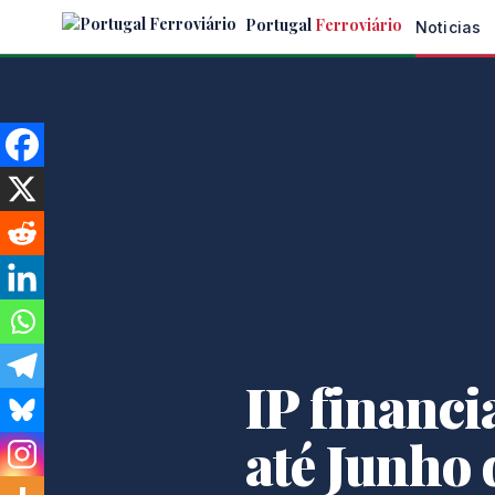
Skip
Portugal
Ferroviário
Noticias
to
the
content
IP financi
até Junho 