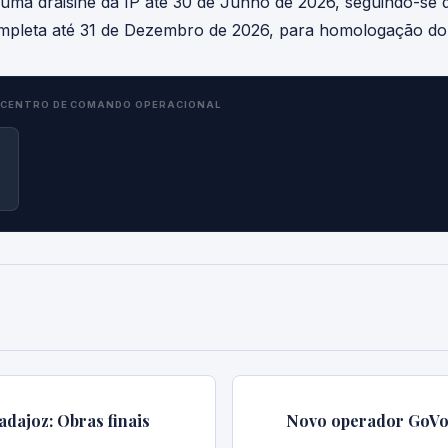
 numa draisine da IP até 30 de Junho de 2026, seguindo-se 
pleta até 31 de Dezembro de 2026, para homologação do 
CENTRO DE COMANDO OPERACIONAL
adajoz: Obras finais
Novo operador GoVol