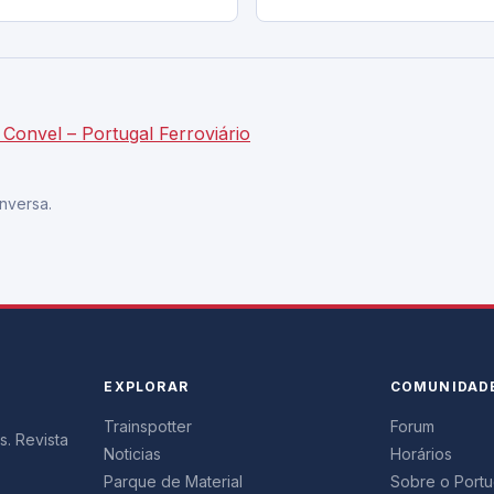
onvel – Portugal Ferroviário
nversa.
EXPLORAR
COMUNIDAD
Trainspotter
Forum
s. Revista
Noticias
Horários
Parque de Material
Sobre o Portug