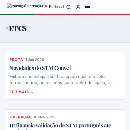
Skip
Portugal
to
the
content
#ETCS
FROTA
·
11 Jun 2026
Novidades do STM Convel
Embora não esteja a ser tão rápido quanto o setor
ferroviário (ou, pelo menos, parte dele) desejaria, a…
LER MAIS →
OPERAÇÃO
·
30 Nov 2025
IP financia validação de STM português até