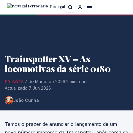
Skip
Portugal
to
the
content
Trainspotter XV – As
locomotivas da série 0180
·
7 de Março de 2026
·
2 min read
·
EDIÇÕES
Actualizado 7 Jun 2026
João Cunha
Temos o prazer de anunciar o lançamento de um
novo número impresso da Trainspotter, após cerca de