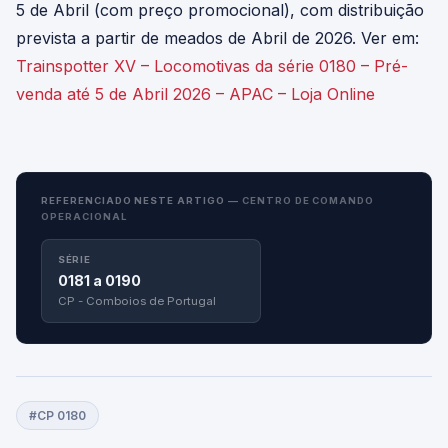
5 de Abril (com preço promocional), com distribuição
prevista a partir de meados de Abril de 2026. Ver em:
Trainspotter XV – Locomotivas da série 0180 – Pré-
venda até 5 de Abril 2026 – APAC – Loja Online
REFERENCIADO NESTE ARTIGO —
CENTRO DE COMANDO
OPERACIONAL
SÉRIE
0181 a 0190
CP - Comboios de Portugal
#CP 0180