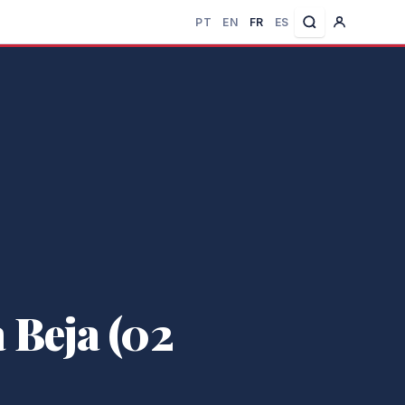
PT
EN
FR
ES
 Beja (02