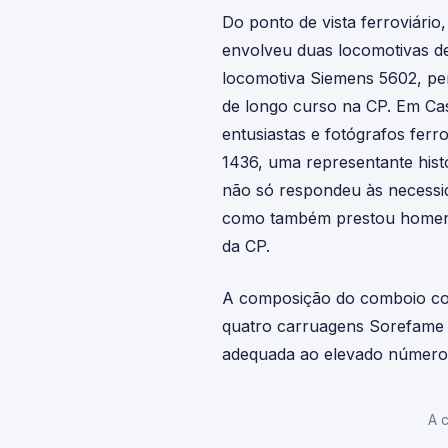
Do ponto de vista ferroviário
envolveu duas locomotivas de 
locomotiva Siemens 5602, per
de longo curso na CP. Em Ca
entusiastas e fotógrafos ferr
1436, uma representante histó
não só respondeu às necessid
como também prestou homena
da CP.
A composição do comboio cont
quatro carruagens Sorefame 
adequada ao elevado número d
A 