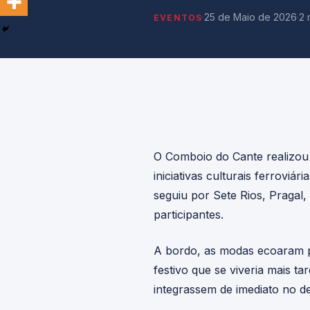
·
25 de Maio de 2026
·
2 
EVENTOS
O Comboio do Cante realizou
iniciativas culturais ferroviá
seguiu por Sete Rios, Pragal
participantes.
A bordo, as modas ecoaram p
festivo que se viveria mais t
integrassem de imediato no d