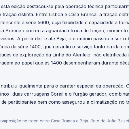
, esta edição destacou-se pela operação técnica particular
tração distinta. Entre Lisboa e Casa Branca, a tração elétr
tencente à série 5600, cuja fiabilidade e capacidade a to
sa Branca ocorreu a aguardada troca de tração, momento 
oviários. A partir daí, e até Beja, o comboio passou a ser r
rica da série 1400, que garantiu o serviço tanto na ida c
ades de exploração da Linha do Alentejo, não eletrificada
gem ao papel que as 1400 desempenharam durante década
ribuiu igualmente para o caráter especial da operação. O
inox, duas carruagens Corail e o furgão gerador, combin
e participantes bem como assegurou a climatização no tro
composição no troço entre Casa Branca e Beja. (foto de João Balsei