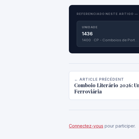
REFERENCIADO NESTE ARTIGO —
UNIDADE
1436
1400 · CP - Comboios de Portugal
← ARTICLE PRÉCÉDENT
Comboio Literário 2026: U
Ferroviária
Connectez-vous
pour participer.