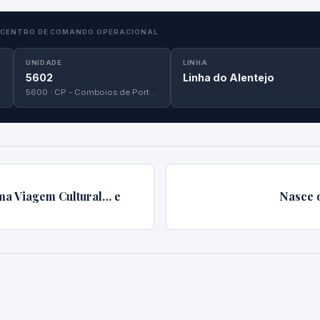
CENTRO DE COMANDO OPERACIONAL
UNIDADE
LINHA
5602
Linha do Alentejo
5600 · CP - Comboios de Portugal
ma Viagem Cultural… e
Nasce 