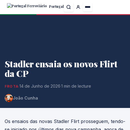
Skip
Portugal
to
the
content
Stadler ensaia os novos Flirt
da CP
·
14 de Junho de 2026
·
1 min de lecture
FROTA
João Cunha
Os ensaios das novas Stadler Flirt prosseguem, tendo-
se iniciado nos últimos dias nova campanha, agora de