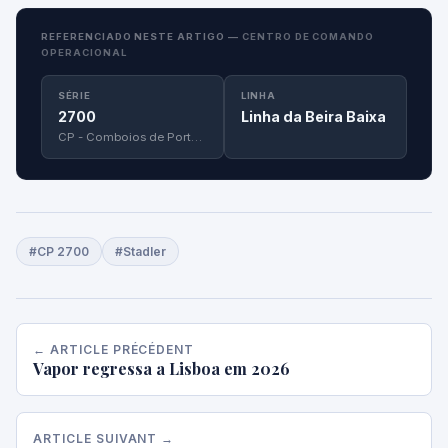
REFERENCIADO NESTE ARTIGO —
CENTRO DE COMANDO
OPERACIONAL
SÉRIE
LINHA
2700
Linha da Beira Baixa
CP - Comboios de Portugal
#CP 2700
#Stadler
← ARTICLE PRÉCÉDENT
Vapor regressa a Lisboa em 2026
ARTICLE SUIVANT →