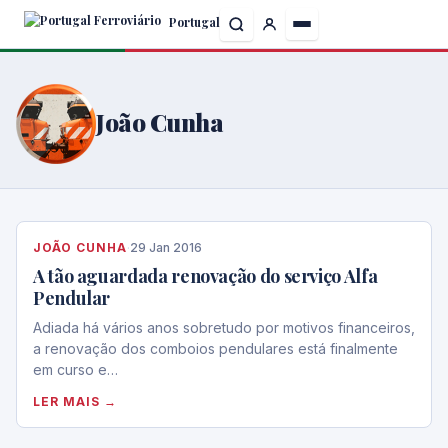
Skip
Portugal
to
the
content
João Cunha
JOÃO CUNHA
·
29 Jan 2016
A tão aguardada renovação do serviço Alfa
Pendular
Adiada há vários anos sobretudo por motivos financeiros,
a renovação dos comboios pendulares está finalmente
em curso e…
LER MAIS →