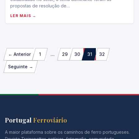
propostas de resolução de…
LER MAIS →
Paginação
← Anterior
1
…
29
30
31
32
dos
Seguinte →
conteúdos
Portugal
Ferroviário
A maior plataforma sobre os caminhos de ferro portugueses.
Revista Trainspotter, notícias, fotografia, comunidade.